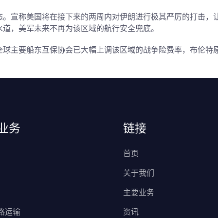
态。宣称美国将在接下来的两周内对伊朗进行
极其严厉的打击
，
水道
，美军未来
不再为该区域的航行安全兜底
。
全球主要船东互保协会已
大幅上调
该区域的
战争险费率
，
布伦特
业务
链接
首页
关于我们
主要业务
路运输
资讯