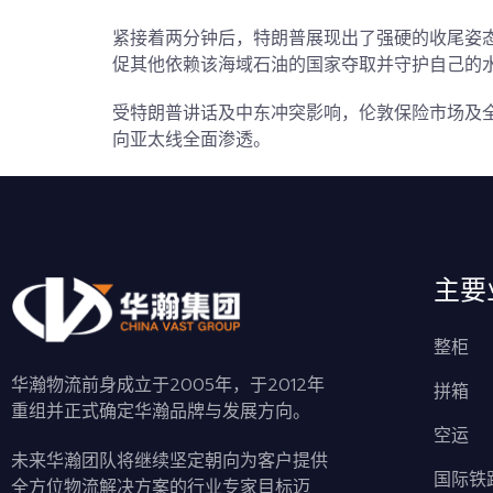
紧接着两分钟后，特朗普展现出了强硬的收尾姿
促其他
依赖该海域石油的国家夺取并守护自己的
受特朗普讲话及中东冲突影响，伦敦保险市场及
向亚太线全面渗透
。
主要
整柜
华瀚物流前身成立于2005年，于2012年
拼箱
重组并正式确定华瀚品牌与发展方向。
空运
未来华瀚团队将继续坚定朝向为客户提供
国际铁
全方位物流解决方案的行业专家目标迈