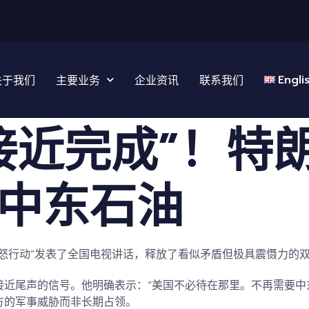
Engli
关于我们
主要业务
企业资讯
联系我们
接近完成”！特
中东石油
怒行动
”发表了
全国电视讲话，
释放了看似矛盾但极具震慑力的
接近尾声的信号
。他明确表示：“美国不必待在那里。不再需要中
方的军事威胁而非长期占领。