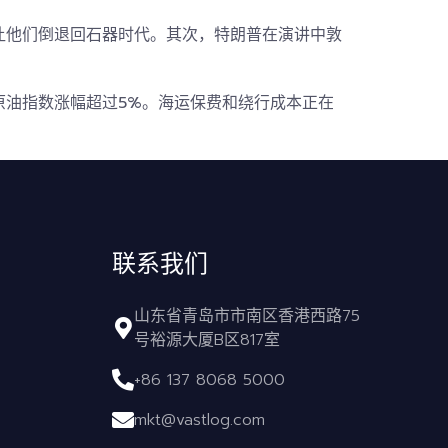
让他们倒退回石器时代
。其次，特朗普在演讲中敦
原油指数
涨幅超过5%
。海运保费和绕行成本正在
联系我们
山东省青岛市市南区香港西路75
号裕源大厦B区817室
+86 137 8068 5000
mkt@vastlog.com