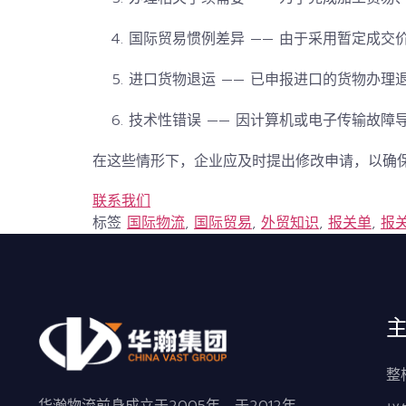
国际贸易惯例差异
—— 由于采用暂定成交
进口货物退运
—— 已申报进口的货物办理
技术性错误
—— 因计算机或电子传输故障
在这些情形下，企业应及时提出修改申请，以确
联系我们
标签
国际物流
,
国际贸易
,
外贸知识
,
报关单
,
报
整