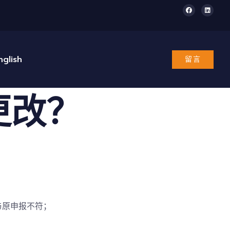
nglish
留言
更改？
与原申报不符；