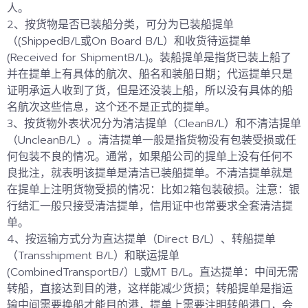
人。
2、按货物是否已装船分类，可分为已装船提单
（(ShippedB/L或On Board B/L）和收货待运提单
(Received for ShipmentB/L)。装船提单是指货已装上船了
并在提单上有具体的航次、船名和装船日期；代运提单只是
证明承运人收到了货，但是还没装上船，所以没有具体的船
名航次这些信息，这个还不是正式的提单。
3、按货物外表状况分为清洁提单（CleanB/L）和不清洁提单
（UncleanB/L）。清洁提单一般是指货物没有包装受损或任
何包装不良的情况。
通常，如果船公司的提单上没有任何不
良批注，就表明该提单是清洁已装船提单。不清洁提单就是
在提单上注明货物受损的情况：比如2箱包装破损。注意：银
行结汇一般只接受清洁提单，信用证中也常要求全套清洁提
单。
4、按运输方式分为直达提单（Direct B/L）、转船提单
（Transshipment B/L）和联运提单
(CombinedTransportB/）L或MT B/L。直达提单：中间无需
转船，直接达到目的港，这样能减少货损；转船提单是指运
输中间需要换船才能目的港，提单上需要注明转船港口，会