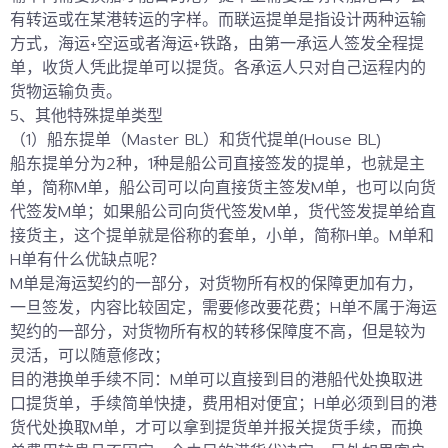
有转运或在某港转运的字样。而联运提单是指设计两种运输
方式，海运+空运或者海运+铁路，由第一承运人签发全程提
单，收货人凭此提单可以提货。各承运人只对自己运程内的
货物运输负责。
5、其他特殊提单类型
（1）船东提单（Master BL）和货代提单(House BL)
船东提单分为2种，1种是船公司直接签发的提单，也就是主
单，简称M单，船公司可以向直接货主签发M单，也可以向货
代签发M单；如果船公司向货代签发M单，货代签发提单给直
接货主，这个提单就是俗称的套单，小单，简称H单。M单和
H单有什么优缺点呢？
M单是海运契约的一部分，对货物所有权的保障更加有力，
一旦签发，内容比较固定，需要修改要花费；H单不属于海运
契约的一部分，对货物所有权的转移保障度不高，但是较为
灵活，可以随意修改；
目的港换单手续不同：M单可以直接到目的港船代处换取进
口提货单，手续简单快捷，费用相对便宜；H单
必须到目的港
货代处换取M单，才可以拿到提货单并报关提货手续，而换