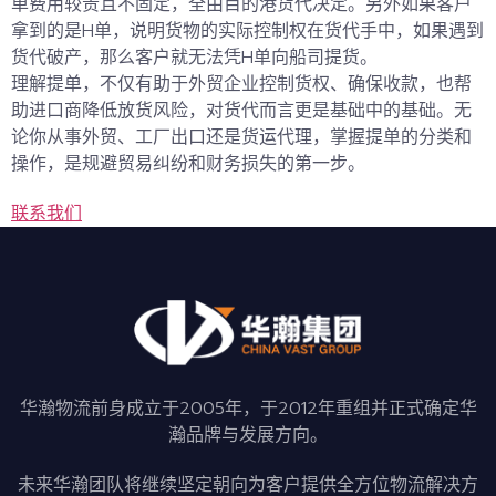
单费用较贵且不固定，全由目的港货代决定。另外如果客户
拿到的是H单，说明货物的实际控制权在货代手中，如果遇到
货代破产，那么客户就无法凭H单向船司提货。
理解提单，不仅有助于外贸企业控制货权、确保收款，也帮
助进口商降低放货风险，对货代而言更是基础中的基础。无
论你从事外贸、工厂出口还是货运代理，掌握提单的分类和
操作，是规避贸易纠纷和财务损失的第一步。
联系我们
华瀚物流前身成立于2005年，于2012年重组并正式确定华
瀚品牌与发展方向。
未来华瀚团队将继续坚定朝向为客户提供全方位物流解决方