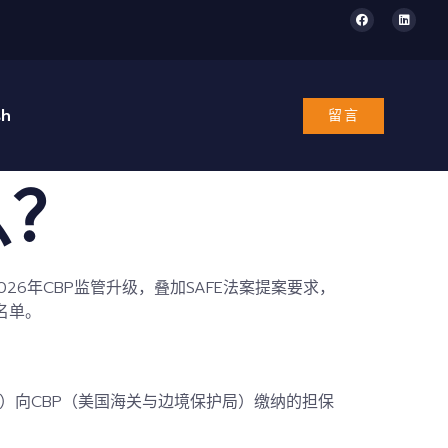
sh
留言
么？
26年
CBP
监管升级，叠加SAFE法案提案要求，
名单
。
）向CBP（美国海关与边境保护局）缴纳的担保