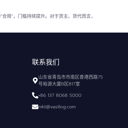
”到“合规”，门槛持续提升。对于货主、货代而言，
联系我们
山东省青岛市市南区香港西路75
号裕源大厦B区817室
+86 137 8068 5000
mkt@vastlog.com