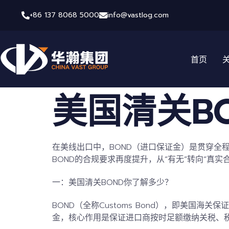
+86 137 8068 5000
info@vastlog.com
首页
美国清关B
在美线出口中，
BOND
（进口保证金）是贯穿全程
BOND的合规要求再度提升，从“有无”转向“真
一：美国清关BOND你了解多少？
BOND（全称Customs Bond），即
美国海关保证
金，核心作用是保证进口商按时足额缴纳
关税、