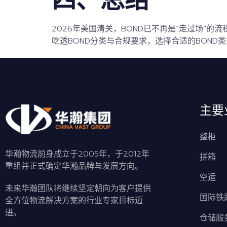
2026年美国清关，BOND已不再是“走过场”
吃透BOND分类与合规要求，选择合适的BON
主要
整柜
华瀚物流前身成立于2005年，于2012年
拼箱
重组并正式确定华瀚品牌与发展方向。
空运
未来华瀚团队将继续坚定朝向为客户提供
国际铁
全方位物流解决方案的行业专家目标迈
进。
仓储服