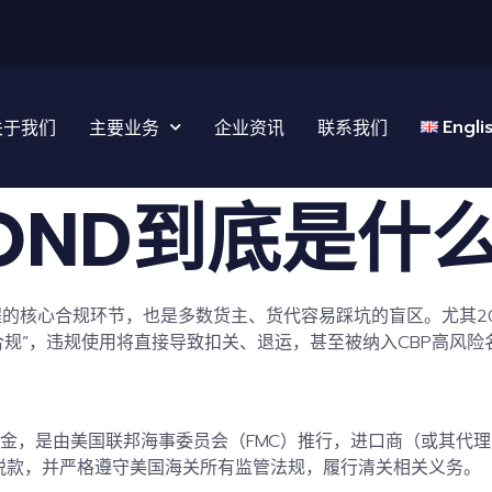
Engli
关于我们
主要业务
企业资讯
联系我们
OND到底是什
的核心合规环节，也是多数货主、货代容易踩坑的盲区。尤其20
实合规”，违规使用将直接导致扣关、退运，甚至被纳入CBP
高风险
金
，是由美国联邦海事委员会（
FMC
）推行，进口商（或其代理
税款
，并严格遵守美国海关所有监管法规，履行清关相关义务。