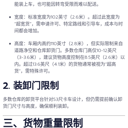
能装上车，也可能因转弯受限而难以配送。
宽度
：标准宽度为102英寸（2.6米）。超过此宽度为
“超宽货”，需申请许可、特定路线和引导车，成本与时
间都会增加。
高度
：车厢内高约110英寸（2.8米），但实际限制来自
道路净空和仓库卸货门。多数仓库门高仅10-12英尺
（3-3.6米），建议货物高度控制在8.5英尺（2.6米）以
内。超过13.6英尺（4.1米）的货物通常被视为“超高
货”，需特殊许可。
2. 装卸门限制
多数仓库的卸货平台针对53尺卡车设计，但仍需提前确认
卸
货门尺寸与高度
，确保顺利装卸。
三、货物重量限制