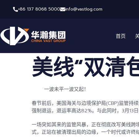
+86 137 8068 5000
info@vastlog.com
首页
美线“双清
一波未平一波又起！
春节前后，美国海关与边境保护局(CBP)监管
强制退运，退运率高达82%。
与此同时，
3月13
一场突如其来的监管风暴，
正在彻底改写美线跨
式，正站在被清理出局的边缘，一个时代或许终