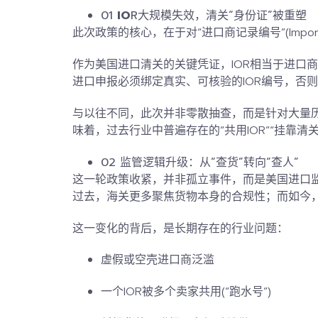
01
IO
R大规模失效，清关“身份证”被重塑
此次政策的核心，
在于对“进口商记录编号”(Import
作为美国进口清关的关键凭证，IOR相当于进口
进口申报必须绑定真实、可核验的IOR编号，否
与以往不同，此次并非零散抽查，而是针对大量历
味着，
过去行业中普遍存在的“共用IOR”“挂靠清
02 监管逻辑升级：从“查货”转向“查人”
这一轮政策收紧，并非孤立事件，而是美国进口
过去，海关更多聚焦货物本身的合规性；而如今
这一变化的背后，是长期存在的行业问题：
虚假或空壳进口商泛滥
一个IOR被多个卖家共用(“跑水号”)