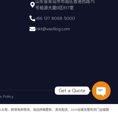
山东省青岛市市南区香港西路75
号裕源大厦B区817室
+86 137 8068 5000
mkt@vastlog.com
Get a Quote
e Policy
OPEN C
FBA头程、跨境电商物流、海运拼箱整柜、清关配送、DDP运输及整柜到门运输服