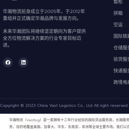
整柜
华瀚物流前身成立于2005年，于2012年
拼箱
重组并正式确定华瀚品牌与发展方向。
空运
未来华瀚团队将继续坚定朝向为客户提供
国际铁
全方位物流解决方案的行业专家目标迈
进。
仓储服
验货服
快递服
跨境电
Copyright © 2023 China Vast Logistics Co., Ltd All right reserved.
华瀚物流（Vastlog）是一家拥有十三年行业经验的国际货运服务商，长期服
务，目的地覆盖美国、加拿大、中东、东南亚、非洲等全球主要市场。我们以