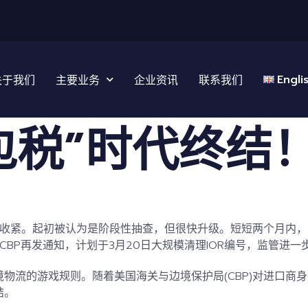
Engli
关于我们
主要业务
企业资讯
联系我们
包税”时代终结
持续收紧。起初被认为是阶段性抽查，但很快升级。
短短两个月内，
日CBP再发通知，计划于3月20日大规模清理
IOR编号
，监管进一
境物流的游戏规则。
随着美国海关与边境保护局(CBP)对进口商
结。