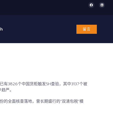
sh
留言
！
已有3826个中国货柜触发
5H查验
，其中3137个被
步趋严。
身份的全面核查落地，曾长期盛行的“
双清包税
”模