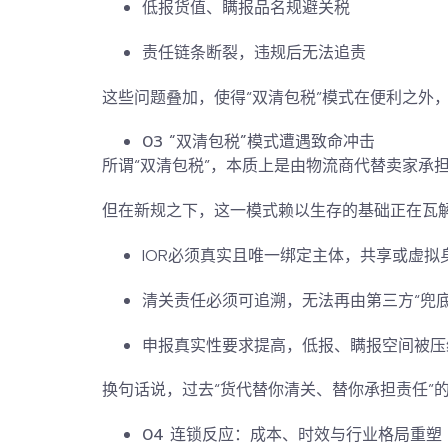
低报货值、瞒报品名规避关税
责任链条断裂，违规后无法追责
这些问题叠加，使得“双清包税”模式在便利之外
03
“双清包税”模式遭遇致命冲击
所谓“双清包税”，
本质上是由物流商代替卖家承担
但在新规之下，这一模式赖以生存的基础正在瓦
IOR必须真实且唯一绑定主体
，共享或虚拟
清关责任必须可追溯
，无法再由第三方“兜底
申报真实性要求提高
，低报、瞒报空间被压
换句话说，过去“货代替你清关、替你承担责任”
04 连锁反应：成本、时效与行业格局重塑