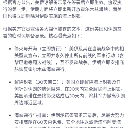
根据官方公告，
美伊谅解备忘录
在签署后
立即生效
。协议执
行的第一步，伊朗方面将
立即重新开放霍尔木兹海峡
，而美
国也将
立即解除对伊朗实施的海上封锁
。
根据美方官员宣读各大媒体披露的文本，这份美国和伊朗签
署的
临时谅解备忘录
。核心曝光点如下：
停火与开海（立即执行）：
美伊及其在当前战争中的相
关盟友宣布，立即并永久停止所有前线的军事行动（含
黎巴嫩等周边战线），互不发动战争。伊朗立即安排商
船恢复霍尔木兹海峡通行。
解除封锁（30天窗口）：
美国立即解除海上封锁及任
何针对伊朗的航运阻碍，在30天内完全解除海上封锁。
美国承诺在最终协议达成后30天内，将其军力撤离伊朗
周边邻近区域。
海峡通行与排雷：
伊朗承诺签署备忘录后，尽最大努力
安排商船在60天内免费、安全地往返波斯湾与阿曼湾