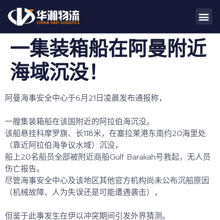
一集装箱船在阿曼附近
海域沉没！
阿曼海事安全中心于6月21日凌晨发布通报称，
一艘集装箱船在
该国附近的阿拉伯海沉没。
该船悬挂科摩罗旗、长118米，在
塞拉莱港
东南约20海里处
（靠近阿拉伯海争议水域）沉没，
船上20名船员全部被附近商船
Gulf Barakah号
救起，无人员
伤亡报告。
尽管海事安全中心及该地区其他官方机构尚未公布沉船原因
（机械故障、人为失误还是可能遭遇袭击），
但鉴于此事发生在
伊以冲突
期间引发外界猜测。