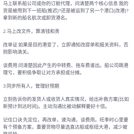
马上联系船公司或你的订舱代理，问清楚两个核心信息:我的
货是被甩到下一班船(推迟)?还是被运到了另一个港口(改港)?
拿到新的船名航次或卸货港名。
2.马上改文件，算清钱和责
改单证:如果是目的港变了，立即通知改提单和报关资料，否
则影响清关。
谈费用:问清楚因此产生的中转费、拖车费谁出。船公司跳港
理亏，要积极争取让对方承担或分摊。
3.同步所有人，管理好预期
立刻告诉你的发货人或收货人真实情况，给出补救方案(比如
新预计到达时间)。主动沟通比被动解释要好十倍。
记住口诀:先定位，再改单，速沟通，谈费用。旺季时心里要
有个预备方案，重要货物尽量选直达船或枢纽大港，减少被