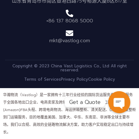
山东省青岛市市南区香港西路75号裕源大厦B区817室
+86 137 8068 5000
mkt@vastlog.com
Copyright © 2023 China Vast Logistics Co., Ltd All right
reserved.
Terms of Services
Privacy Policy
Cookie Policy
华瀚物流（Vastlog）是一家拥有十三年行业经验的国际货运服务商，长期服务
Get a Quote
于全国各地出口企业、电商卖家及跨境平台客户。公司业务涵盖亚马逊
(Amazon)FBA头程、跨境电商物流、海运拼箱整柜、清关配送、DDP运输及整柜
OPEN C
到门运输服务，目的地覆盖美国、加拿大、中东、东南亚、非洲等全球主要市
场。我们以合规、高效的全链路物流解决方案，助力客户实现稳定出口与持续增
长。