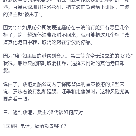
港，直接从深圳开往洛杉矶，把宁波的货留给下班船。宁波
的货主就“被甩了”。
因为“少”:如果船公司发现这趟船在宁波的订舱只有零星几个
柜子，跑一趟连停泊费都赚不回来，就可能把这几个柜子改
道其他港口中转，取消这趟在宁波的停靠。
因为“瘫”:如果目的港遇到台风、罢工等完全无法靠泊的“瘫痪”
状况，船也只能临时取消挂靠，选择去附近的其他港口卸
货。
说白了，跳港是船公司为了保障整体利益策被港的货坚来
说，意味着被打乱和延误。旺季和走偏港时，这种风险尤其
要高看一眼。
三、遇到跳港，货主/货代该如何应对
1.立刻打电话，搞清货去哪了？