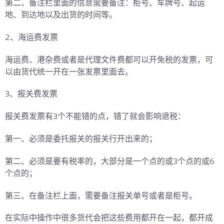
第二、
备注栏
里面的信息需要备注：柜号、车牌号、起运
地、到达地以及出货的时间等。
2
、海运费发票
海运费、
港杂费
或者是代理文件费
都可以开免税的发票
，
可
以由货代统一开在一张发票里面去
。
3
、报关费发票
报关费发票有
3
个不能错的点，错了就会影响退税：
第一、必须是
委托报关的报关行
开出来的；
第二、必须是要有
税率
的，大部分是一个点的或
3
个点的或
6
个点的；
第三、在
备注栏
上面，需要备注报关单号或者是柜号。
在实际中操作中很多货代会把这些费用都开在一起，都开成