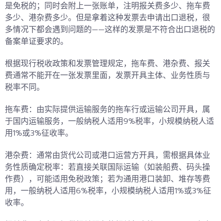
是免税的；同时会附上一张账单，注明报关费多少、拖车费
多少、港杂费多少。但是拿着这种发票去申请出口退税，很
多情况下都会遇到问题的——
这样的发票是不符合出口退税的
备案单证要求的。
根据现行税收政策和发票管理规定，拖车费、港杂费、报关
费通常不能开在一张发票里面，发票开具主体、业务性质与
税率不同。
拖车费：由实际提供运输服务的拖车行或运输公司开具，属
于国内运输服务，一般纳税人适用
9%
税率，小规模纳税人适
用
1%
或
3%
征收率。
港杂费：通常由货代公司或港口运营方开具，需根据具体业
务性质确定税率：若直接关联国际运输（如装船费、码头操
作费），可能适用免税政策；若为通用港口装卸、堆存等费
用，一般纳税人适用
6%
税率，小规模纳税人适用
1%
或
3%
征
收率。