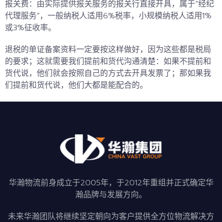
报关费：由实际提供报关服务的报关行直接开具，属于“经纪
代理服务”，一般纳税人适用
6%
税率，小规模纳税人适用
1%
或
3%
征收率。
退税的单证备案资料一定要按这样做好，因为
这些都是税局
的要求；
这就需要我们提前和货代沟通清楚：如果不提前和
货代说，他们就会按照自己的方式去开具发票了；那如果我
们提前和货代说，他们大都是能配合的。
华瀚物流前身成立于2005年，于2012年重组并正式确定华
瀚品牌与发展方向。
未来华瀚团队将继续坚定朝向为客户提供全方位物流解决方