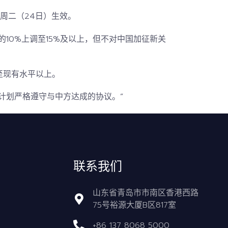
周二（24日）生效。
10%上调至15%及以上，但不对中国加征新关
至现有水平以上。
计划严格遵守与中方达成的协议。”
联系我们
山东省青岛市市南区香港西路
75号裕源大厦B区817室
+86 137 8068 5000