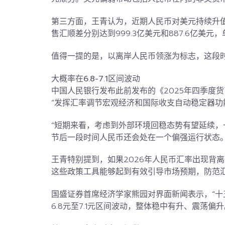
第三方面，王青认为，近期人民币对美元持续升值后
售汇顺差
分别达到999.3亿美元和887.6亿美元，
值得一提的是，以离岸人民币领涨为标志，这段
大概率在6.8-7.1区间波动
中国人民银行发布此前发布的《2025年四季度
“发挥汇率调节宏观经济和国际收支
自动稳定器
功
“短期来看，考虑到外部环境回稳态势有望延续
节后一段时间人民币还会处在一个偏强运行状态。
王青特别提到，如果2026年人民币汇率出现背
这些政策工具能够起到有效引导市场预期，防范
国盛证券首席经济学家
熊园
对界面新闻表示，“
6.8元至7.1元区间波动，
整体稳中有升、震荡偏升