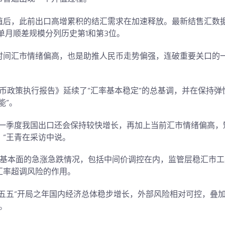
，此前出口高增累积的结汇需求在加速释放。最新结售汇数据显示
单月顺差规模分列历史第1和第3位。
时间汇市情绪偏高，也是助推人民币走势偏强，连破重要关口的
货币政策执行报告》延续了“汇率基本稳定”的总基调，并在保持
能”。
，一季度我国出口还会保持较快增长，再加上当前汇市情绪偏高，
”王青在采访中说。
离基本面的急涨急跌情况，包括
中间价调控
在内，监管层稳汇市工
汇率超调风险的作用。
十五五”开局之年国内经济总体稳步增长，外部风险相对可控，叠
。