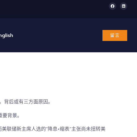
nglish
留言
势。背后或有三方面原因。
重要背景。
美联储新主席人选的“降息+缩表”主张尚未扭转美