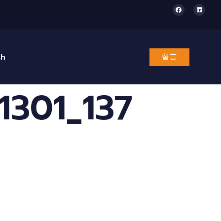
sh
留言
301_137