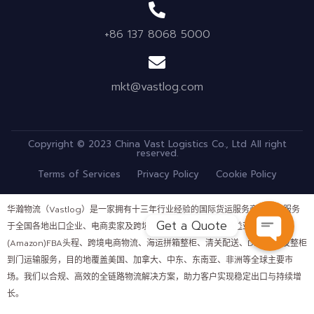
+86 137 8068 5000
mkt@vastlog.com
Copyright © 2023 China Vast Logistics Co., Ltd All right
reserved.
Terms of Services
Privacy Policy
Cookie Policy
华瀚物流（Vastlog）是一家拥有十三年行业经验的国际货运服务商，长期服务
Get a Quote
于全国各地出口企业、电商卖家及跨境平台客户。公司业务涵盖亚马逊
(Amazon)FBA头程、跨境电商物流、海运拼箱整柜、清关配送、DDP运输及整柜
OPEN C
到门运输服务，目的地覆盖美国、加拿大、中东、东南亚、非洲等全球主要市
场。我们以合规、高效的全链路物流解决方案，助力客户实现稳定出口与持续增
长。