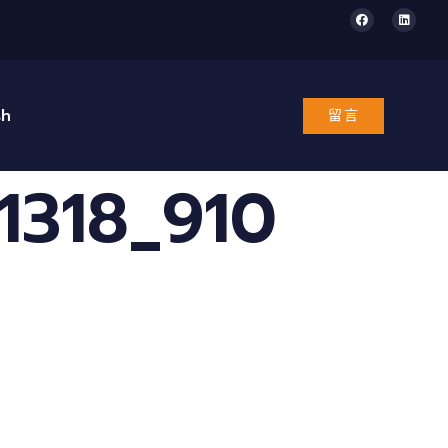
sh
留言
318_910